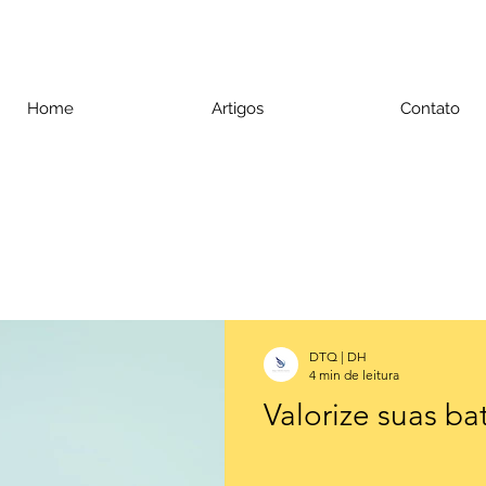
Home
Artigos
Contato
DTQ | DH
4 min de leitura
Valorize suas ba