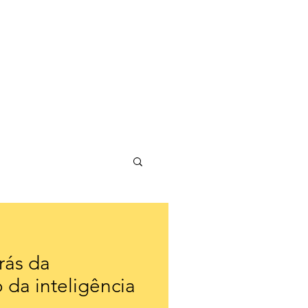
rás da
 da inteligência