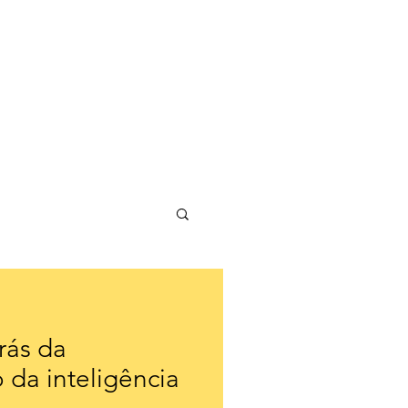
rás da
 da inteligência